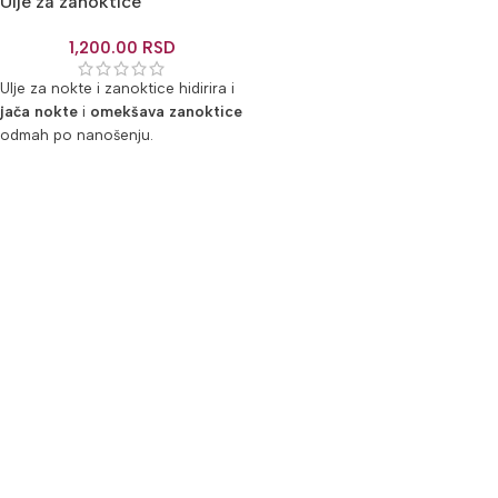
Ulje za zanoktice
1,200.00
RSD
Ulje za nokte i zanoktice hidirira i
jača nokte
i
omekšava
zanoktice
odmah po nanošenju.
DODAJ U KORPU