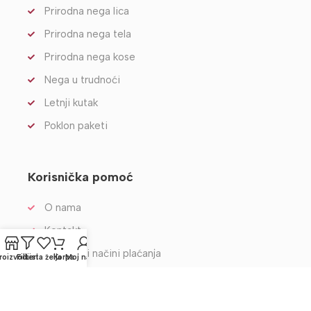
Prirodna nega lica
Prirodna nega tela
Prirodna nega kose
Nega u trudnoći
Letnji kutak
Poklon paketi
Korisnička pomoć
O nama
Kontakt
Dostava i načini plaćanja
roizvodi
Filteri
Lista želja
Korpa
Moj nalog
Uslovi korišćenja
Politika privatnosti